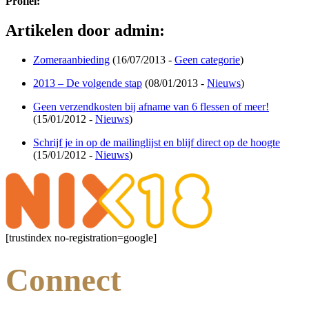
Profiel:
Artikelen door admin:
Zomeraanbieding
(16/07/2013 -
Geen categorie
)
2013 – De volgende stap
(08/01/2013 -
Nieuws
)
Geen verzendkosten bij afname van 6 flessen of meer!
(15/01/2012 -
Nieuws
)
Schrijf je in op de mailinglijst en blijf direct op de hoogte
(15/01/2012 -
Nieuws
)
[trustindex no-registration=google]
Connect