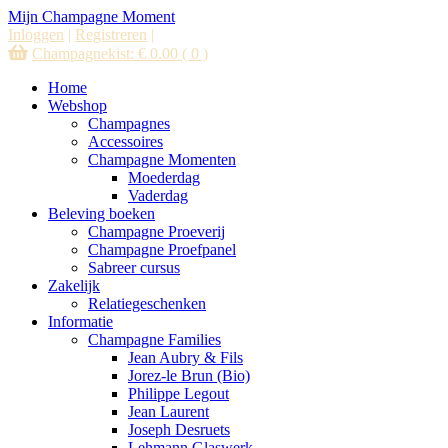
Mijn Champagne Moment
Inloggen
|
Registreren
|
Champagnekist:
€
0.00
( 0 )
Home
Webshop
Champagnes
Accessoires
Champagne Momenten
Moederdag
Vaderdag
Beleving boeken
Champagne Proeverij
Champagne Proefpanel
Sabreer cursus
Zakelijk
Relatiegeschenken
Informatie
Champagne Families
Jean Aubry & Fils
Jorez-le Brun (Bio)
Philippe Legout
Jean Laurent
Joseph Desruets
Lehmann Glaswerk