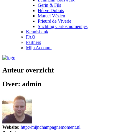
Gerin & Fils
Hérve Dubois
Marcel Vézien
Prieuré de Viverie
Stichting Carlosmomentjes
Kennisbank
FAQ
Partners
Mijn Account
Auteur overzicht
Over: admin
Website:
http://mijnchampagnemoment.nl