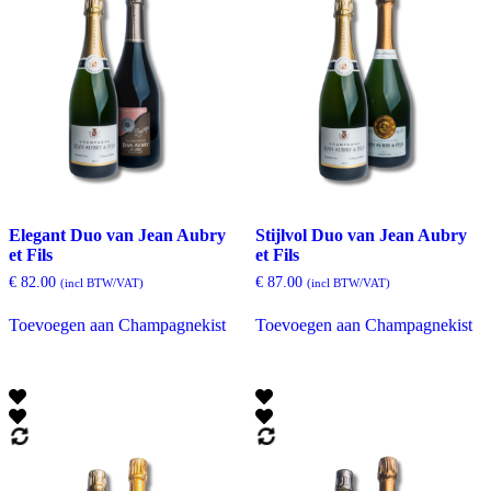
wo
op
de
pr
Elegant Duo van Jean Aubry
Stijlvol Duo van Jean Aubry
et Fils
et Fils
€
82.00
€
87.00
(incl BTW/VAT)
(incl BTW/VAT)
Toevoegen aan Champagnekist
Toevoegen aan Champagnekist