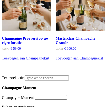
Champagne Proeverij op uw
Masterclass Champagne
eigen locatie
Grande
€
59.00
€
100.00
VANAF
VANAF
Dit
Di
Toevoegen aan Champagnekist
Toevoegen aan Champagnekist
product
pr
heeft
he
meerdere
me
variaties.
var
Deze
De
Text zoekactie
optie
op
kan
ka
Champagne Moment
gekozen
ge
worden
wo
op
op
Champagne Moment
de
de
productpagina
pr
Ik ben op zoek naar