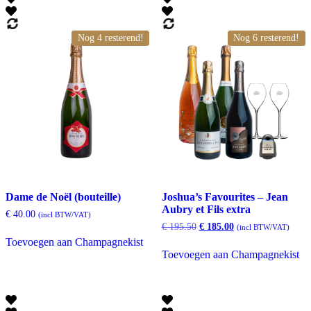
Nog 4 resterend!
Nog 6 resterend!
Dame de Noël (bouteille)
Joshua’s Favourites – Jean
Aubry et Fils extra
€
40.00
(incl BTW/VAT)
Oorspronkelijke
Huidige
€
195.50
€
185.00
(incl BTW/VAT)
prijs
prijs
Toevoegen aan Champagnekist
was:
is:
Toevoegen aan Champagnekist
€ 195.50.
€ 185.00.