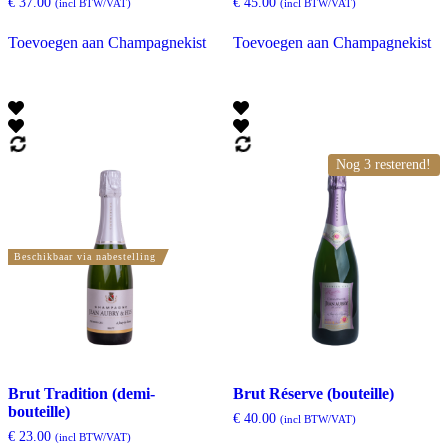
€
37.00
€
45.00
(incl BTW/VAT)
(incl BTW/VAT)
Toevoegen aan Champagnekist
Toevoegen aan Champagnekist
Nog 3 resterend!
Beschikbaar via nabestelling
Brut Tradition (demi-
Brut Réserve (bouteille)
bouteille)
€
40.00
(incl BTW/VAT)
€
23.00
(incl BTW/VAT)