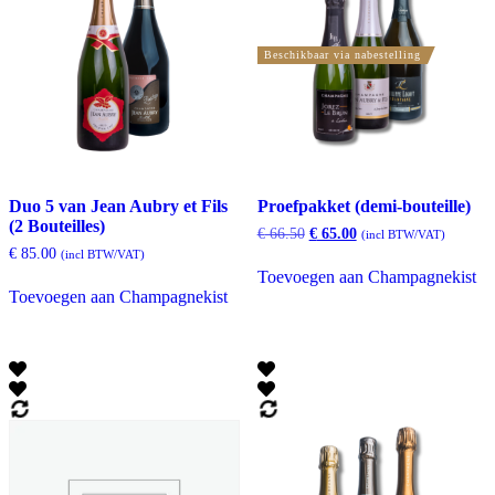
Beschikbaar via nabestelling
Duo 5 van Jean Aubry et Fils
Proefpakket (demi-bouteille)
(2 Bouteilles)
Oorspronkelijke
Huidige
€
66.50
€
65.00
(incl BTW/VAT)
prijs
prijs
€
85.00
(incl BTW/VAT)
was:
is:
Toevoegen aan Champagnekist
€ 66.50.
€ 65.00.
Toevoegen aan Champagnekist