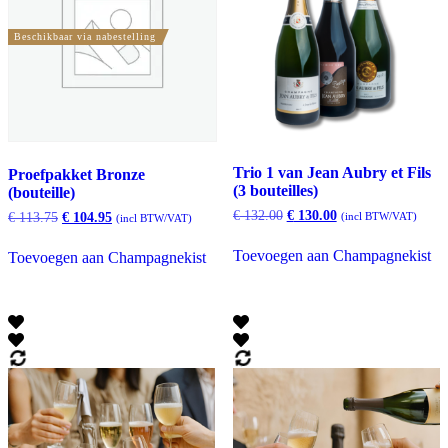
Beschikbaar via nabestelling
Trio 1 van Jean Aubry et Fils
Proefpakket Bronze
(3 bouteilles)
(bouteille)
Oorspronkelijke
Huidige
€
132.00
€
130.00
Oorspronkelijke
Huidige
€
113.75
€
104.95
(incl BTW/VAT)
(incl BTW/VAT)
prijs
prijs
prijs
prijs
was:
is:
was:
is:
Toevoegen aan Champagnekist
Toevoegen aan Champagnekist
€ 132.00.
€ 130.00.
€ 113.75.
€ 104.95.