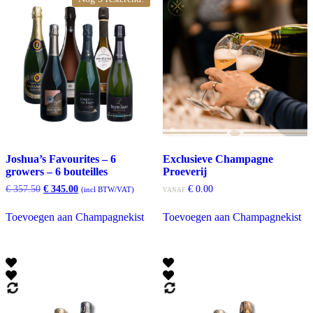
Joshua’s Favourites – 6
Exclusieve Champagne
growers – 6 bouteilles
Proeverij
Oorspronkelijke
Huidige
€
357.50
€
345.00
€
0.00
(incl BTW/VAT)
VANAF
prijs
prijs
Di
was:
is:
Toevoegen aan Champagnekist
Toevoegen aan Champagnekist
pr
€ 357.50.
€ 345.00.
he
me
var
De
op
ka
ge