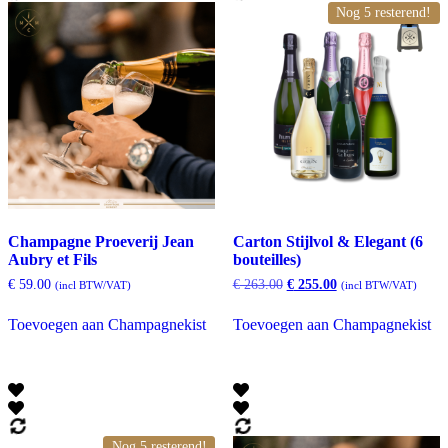
Nog 5 resterend!
Champagne Proeverij Jean
Carton Stijlvol & Elegant (6
Aubry et Fils
bouteilles)
Oorspronkelijke
Huidige
€
59.00
€
263.00
€
255.00
(incl BTW/VAT)
(incl BTW/VAT)
prijs
prijs
was:
is:
Toevoegen aan Champagnekist
Toevoegen aan Champagnekist
€ 263.00.
€ 255.00.
Nog 5 resterend!