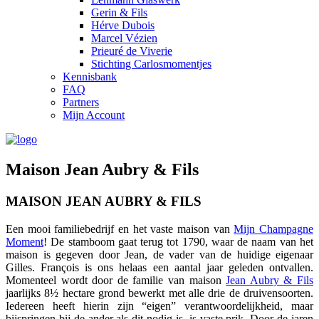
Gerin & Fils
Hérve Dubois
Marcel Vézien
Prieuré de Viverie
Stichting Carlosmomentjes
Kennisbank
FAQ
Partners
Mijn Account
Maison Jean Aubry & Fils
MAISON JEAN AUBRY & FILS
Een mooi familiebedrijf en het vaste maison van
Mijn Champagne
Moment
! De stamboom gaat terug tot 1790, waar de naam van het
maison is gegeven door Jean, de vader van de huidige eigenaar
Gilles. François is ons helaas een aantal jaar geleden ontvallen.
Momenteel wordt door de familie van maison
Jean Aubry & Fils
jaarlijks 8½ hectare grond bewerkt met alle drie de druivensoorten.
Iedereen heeft hierin zijn “eigen” verantwoordelijkheid, maar
bijspringen bij de ander als dit nodig is, is vaste prik. Door de jaren