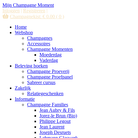
Mijn Champagne Moment
Inloggen
|
Registreren
|
Champagnekist:
€
0.00
( 0 )
Home
Webshop
Champagnes
Accessoires
Champagne Momenten
Moederdag
Vaderdag
Beleving boeken
Champagne Proeverij
Champagne Proefpanel
Sabreer cursus
Zakelijk
Relatiegeschenken
Informatie
Champagne Families
Jean Aubry & Fils
Jorez-le Brun (Bio)
Philippe Legout
Jean Laurent
Joseph Desruets
Lehmann Glaswerk