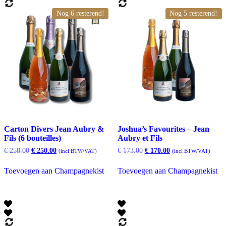
Nog 6 resterend!
Nog 5 resterend!
Carton Divers Jean Aubry &
Joshua’s Favourites – Jean
Fils (6 bouteilles)
Aubry et Fils
Oorspronkelijke
Huidige
Oorspronkelijke
Huidige
€
258.00
€
250.00
€
173.00
€
170.00
(incl BTW/VAT)
(incl BTW/VAT)
prijs
prijs
prijs
prijs
was:
is:
was:
is:
Toevoegen aan Champagnekist
Toevoegen aan Champagnekist
€ 258.00.
€ 250.00.
€ 173.00.
€ 170.00.